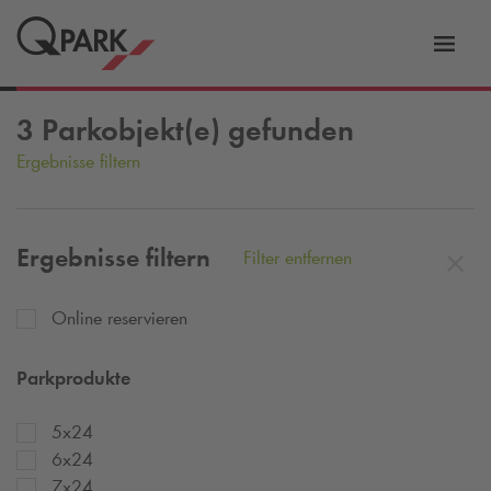
Zur
ation
Navig
eln
wechs
3
Parkobjekt(e) gefunden
Ergebnisse filtern
Ergebnisse filtern
Filter entfernen
Online reservieren
Parkprodukte
5x24
6x24
7x24