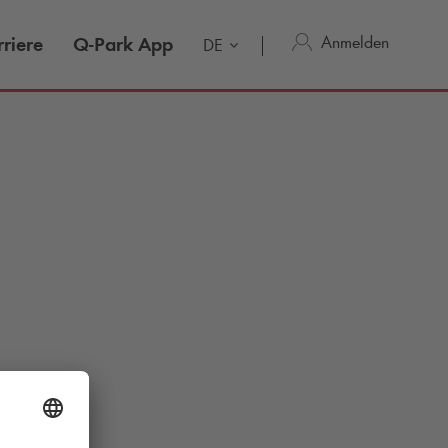
Anmelden
riere
Q-Park
App
DE