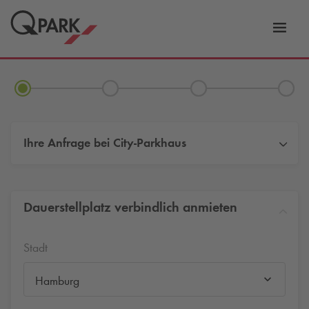
Zur
ation
Navig
eln
wechs
Ihre Anfrage bei
City-Parkhaus
Dauerstellplatz verbindlich anmieten
Stadt
Hamburg