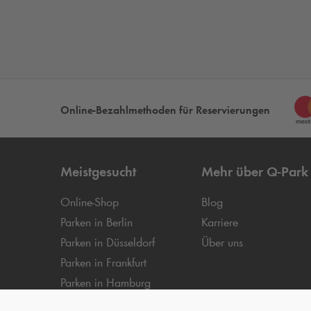
Online-Bezahlmethoden für Reservierungen
Meistgesucht
Mehr über
Q-Park
Online-Shop
Blog
Parken in Berlin
Karriere
Parken in Düsseldorf
Über uns
Parken in Frankfurt
Parken in Hamburg
Parken in Köln