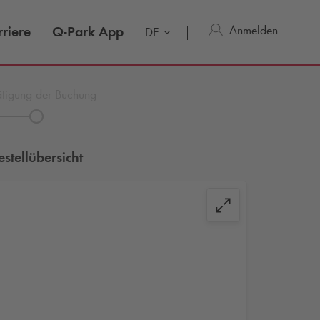
Anmelden
riere
Q-Park
App
DE
ätigung der Buchung
estellübersicht