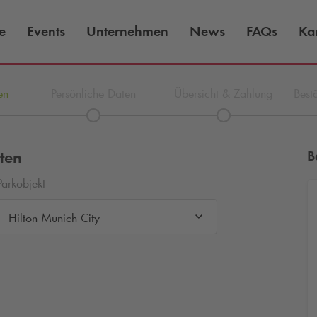
e
Events
Unternehmen
News
FAQs
Kar
en
Persönliche Daten
Übersicht & Zahlung
Best
ten
B
Parkobjekt
Hilton Munich City