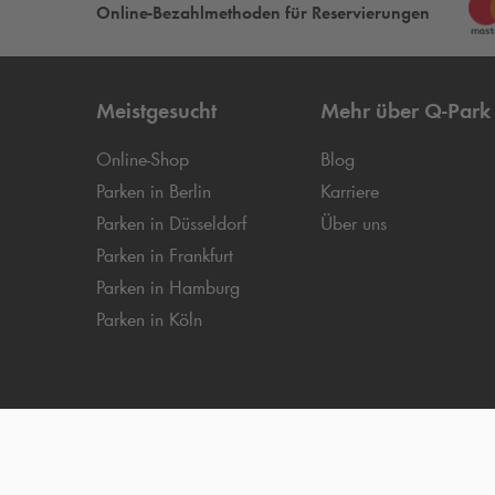
Online-Bezahlmethoden für Reservierungen
Meistgesucht
Mehr über
Q-Park
Online-Shop
Blog
Parken in Berlin
Karriere
Parken in Düsseldorf
Über uns
Parken in Frankfurt
Parken in Hamburg
Parken in Köln