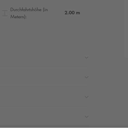
Durchfahrtshöhe (in
2.00
m
Metern):