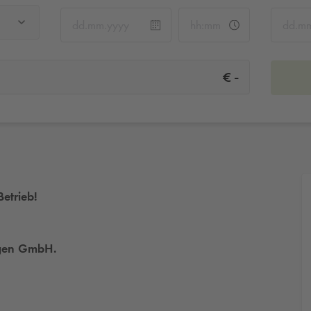
-
€
Betrieb!
ragen GmbH.