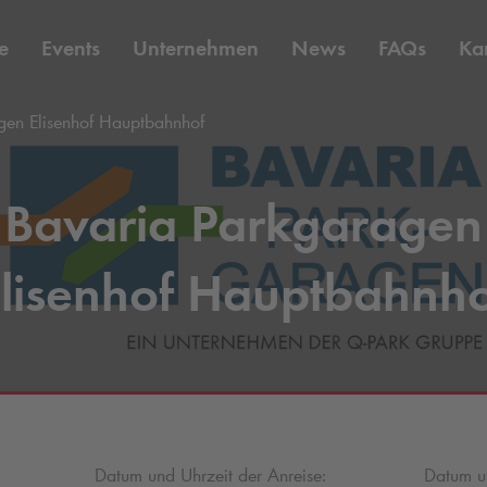
e
Events
Unternehmen
News
FAQs
Kar
gen Elisenhof Hauptbahnhof
Bavaria Parkgaragen
lisenhof Hauptbahnh
Datum und Uhrzeit der Anreise:
Datum un