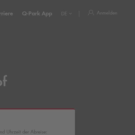
Anmelden
riere
Q-Park
App
DE
of
d Uhrzeit der Abreise: