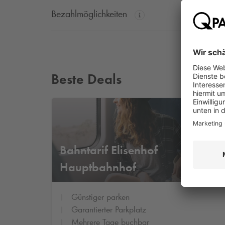
Bezahlmöglichkeiten
Beste Deals
für n
Bahntarif Elisenhof
€
Hauptbahnhof
Günstiger parken
Garantierter Parkplatz
Mehrere Tage buchbar