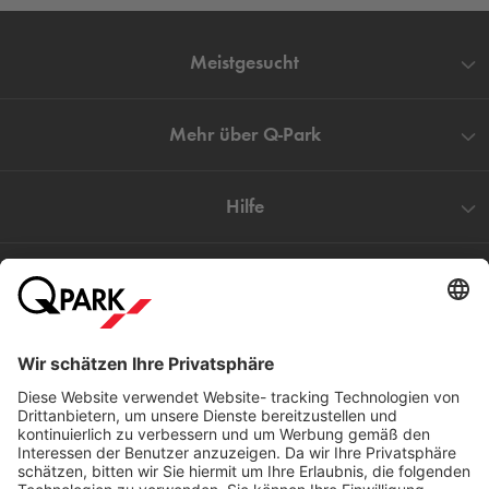
Meistgesucht
Mehr über
Q-Park
Hilfe
Direkt zum
Download