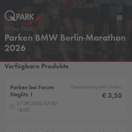
Zur
ation
Navig
27 Sep 2026
Parken BMW Berlin-Marathon
eln
wechs
2026
Verfügbare Produkte
Parken bei Forum
Gesamtbetrag (inkl. MwSt.)
Steglitz 1
€ 3,50
27.09.2026 07:00 -
18:00