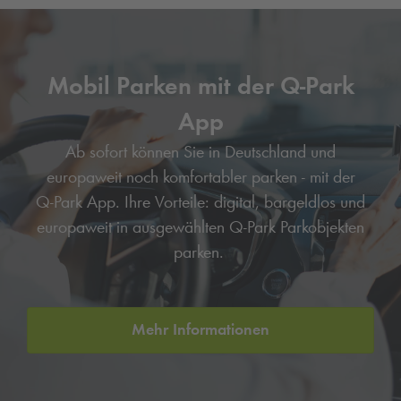
Mobil Parken mit der
Q-Park
App
Ab sofort können Sie in Deutschland und
europaweit noch komfortabler parken - mit der
Q-Park
App. Ihre Vorteile: digital, bargeldlos und
europaweit in ausgewählten
Q-Park
Parkobjekten
parken.
Mehr Informationen