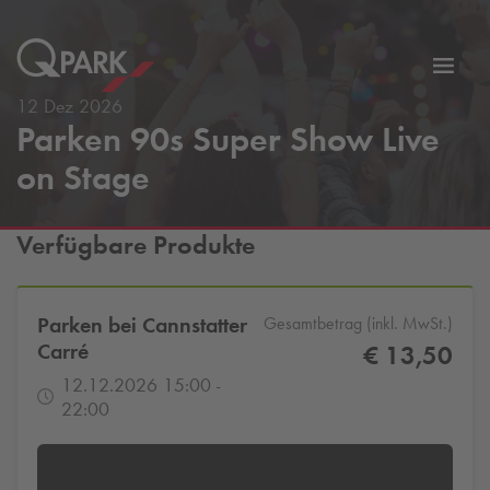
Zur
ation
Navig
12 Dez 2026
Parken 90s Super Show Live
eln
wechs
on Stage
Verfügbare Produkte
Parken bei Cannstatter
Gesamtbetrag (inkl. MwSt.)
Carré
€ 13,50
12.12.2026 15:00 -
22:00