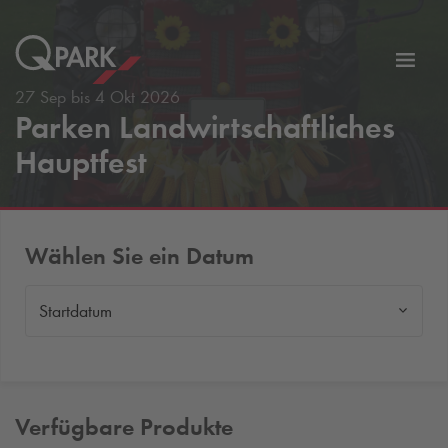
Zur
ation
Navig
27 Sep bis 4 Okt 2026
Parken Landwirtschaftliches
eln
wechs
Hauptfest
Wählen Sie ein Datum
Startdatum
Verfügbare Produkte