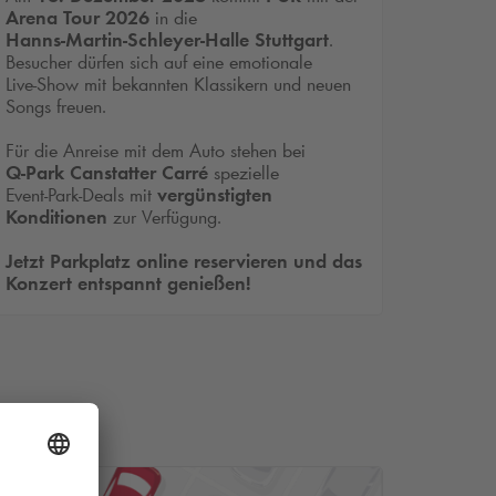
Arena Tour 2026
in die
Hanns‑Martin‑Schleyer‑Halle Stuttgart
.
Besucher dürfen sich auf eine emotionale
Live‑Show mit bekannten Klassikern und neuen
Songs freuen.
Für die Anreise mit dem Auto stehen bei
Q‑Park Canstatter Carré
spezielle
Event‑Park‑Deals mit
vergünstigten
Konditionen
zur Verfügung.
Jetzt Parkplatz online reservieren und das
Konzert entspannt genießen!