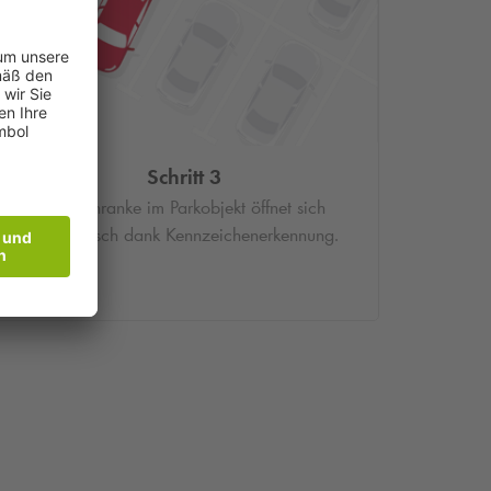
Schritt 3
Die Schranke im Parkobjekt öffnet sich
automatisch dank Kennzeichenerkennung.