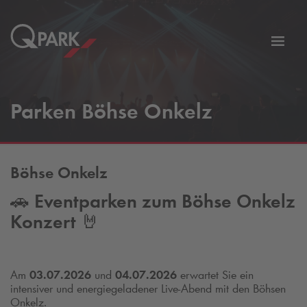
Zur
ation
Navig
eln
wechs
Parken Böhse Onkelz
Böhse Onkelz
🚗
Eventparken zum Böhse Onkelz
Konzert
🤘
Am
03.07.2026
und
04.07.2026
erwartet Sie ein
intensiver und energiegeladener Live-Abend mit den Böhsen
Onkelz.