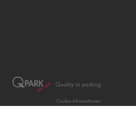
Cookie Informationen
©
Q-Park
Deutschland (2018)
AGB
Compliance
Datenschutzerklärung
Impressum