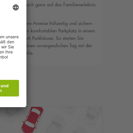
und können sich ganz auf das Familienerlebnis
freuen.
Planen Sie Ihre Anreise frühzeitig und sichern
Sie sich einen komfortablen Parkplatz in einem
unserer
Q-Park
Parkhäuser. So starten Sie
stressfrei in einen unvergesslichen Tag mit der
ganzen Familie.