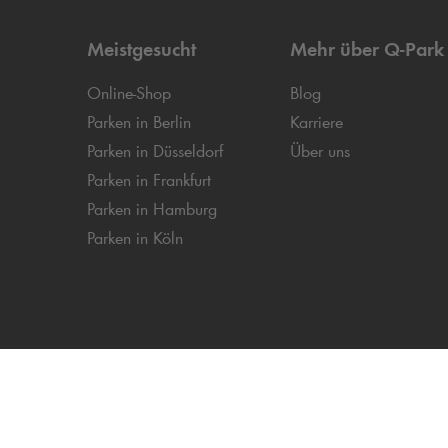
Meistgesucht
Mehr über
Q-Park
Online-Shop
Blog
Parken in Berlin
Karriere
Parken in Düsseldorf
Über uns
Parken in Frankfurt
Parken in Hamburg
Parken in Köln