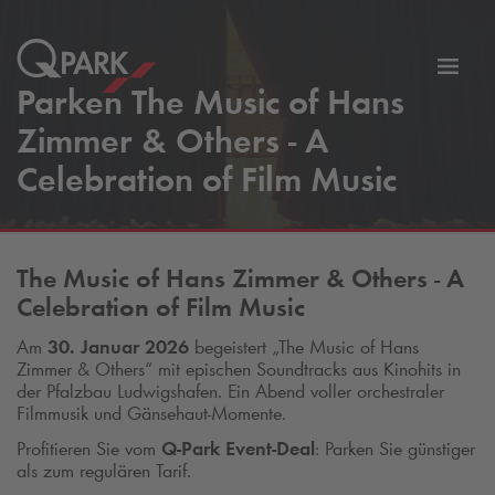
Zur
Parken The Music of Hans
ation
Navig
Zimmer & Others - A
eln
wechs
Celebration of Film Music
The Music of Hans Zimmer & Others - A
Celebration of Film Music
Am
30. Januar 2026
begeistert „The Music of Hans
Zimmer & Others“ mit epischen Soundtracks aus Kinohits in
der Pfalzbau Ludwigshafen. Ein Abend voller orchestraler
Filmmusik und Gänsehaut-Momente.
Profitieren Sie vom
Q-Park
Event-Deal
: Parken Sie günstiger
als zum regulären Tarif.