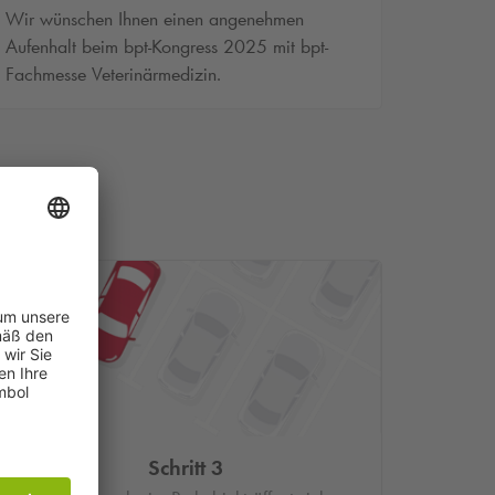
Wir wünschen Ihnen einen angenehmen
Aufenhalt beim bpt-Kongress 2025 mit bpt-
Fachmesse Veterinärmedizin.
Schritt 3