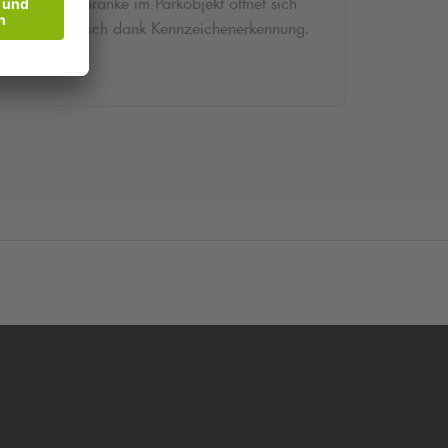
Die Schranke im Parkobjekt öffnet sich
automatisch dank Kennzeichenerkennung.