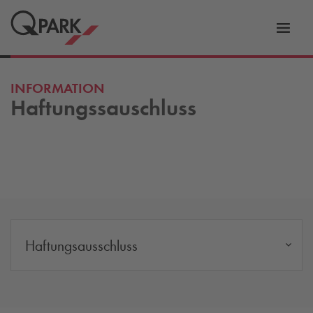
Zur
ation
Navig
eln
wechs
INFORMATION
Haftungssauschluss
Haftungsausschluss