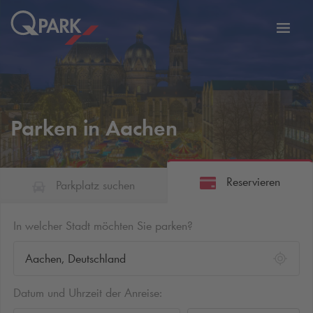
Zur
ation
Navig
eln
wechs
Parken in Aachen
Reservieren
Parkplatz suchen
In welcher Stadt möchten Sie parken?
Datum und Uhrzeit der Anreise: