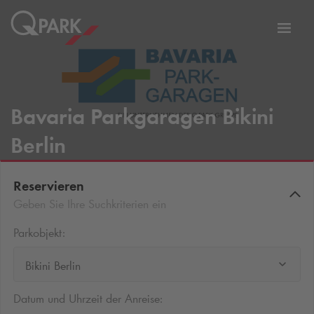
Zur
ation
Navig
eln
wechs
Bavaria Parkgaragen Bikini
Berlin
Reservieren
Geben Sie Ihre Suchkriterien ein
Parkobjekt:
Bikini Berlin
Datum und Uhrzeit der Anreise: