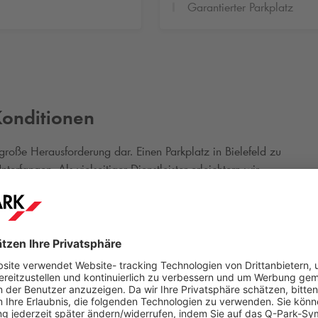
Garantierter Parkplatz
Konditionen
e große Herausforderung dar. Einen Parkplatz in Bielefeld zu
erfangen. Als vielseitiger Dienstleister erleichtern wir
Ihnen einige Services an, um die Parkplatzsuche
ng eines Parkplatzes innerhalb Ihres Wunschzeitraums,
t in unser jeweiliges Parkobjekt, sondern auch von attraktive