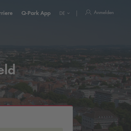
Anmelden
riere
Q-Park
App
DE
eld