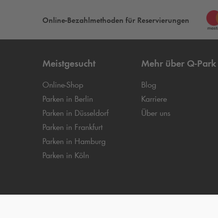
Online-Bezahlmethoden für Reservierungen
Meistgesucht
Mehr über
Q-Park
Online-Shop
Blog
Parken in Berlin
Karriere
Parken in Düsseldorf
Über uns
Parken in Frankfurt
Parken in Hamburg
Parken in Köln