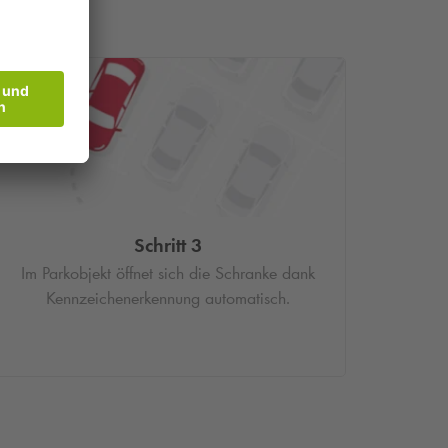
Schritt 3
Im Parkobjekt öffnet sich die Schranke dank
Kennzeichenerkennung automatisch.