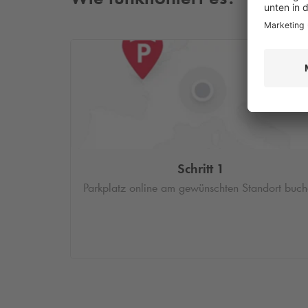
Schritt 1
Parkplatz online am gewünschten Standort buc