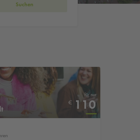
Suchen
für nur
110
€
t
hren