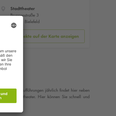
Stadttheater
Brunnenstraße 3
33602 Bielefeld
Parkobjekte auf der Karte anzeigen
 rund 500 Aufführungen jährlich findet hier neben
he zum Stadttheater. Hier können Sie schnell und