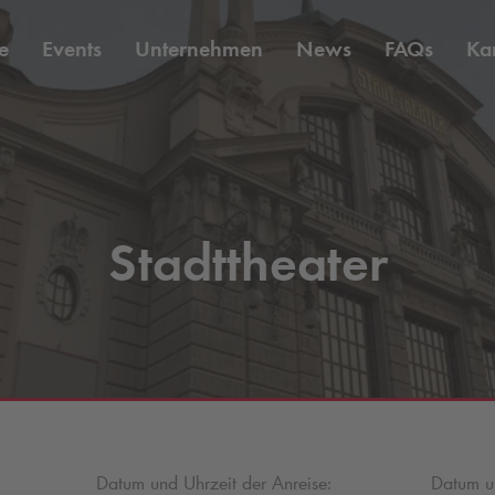
e
Events
Unternehmen
News
FAQs
Kar
Stadttheater
Datum und Uhrzeit der Anreise:
Datum un