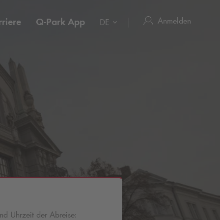
Anmelden
riere
Q-Park
App
DE
d Uhrzeit der Abreise: