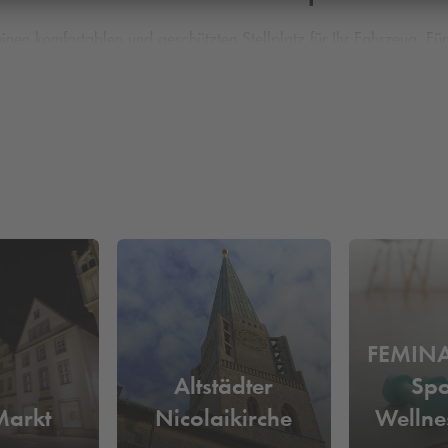
 einen komfortablen und geschützten Stellplatz für Ihr Fahrzeug. F
ie im Parkobjekt Centrum. Nutzen Sie die Zeit in Bielefeld und b
ie wissen heute schon, wo Sie morgen parken möchten? Dann buch
FEMIN
Altstädter
Spo
Markt
Nicolaikirche
Wellne