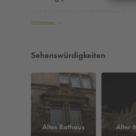
Unser Parkobjekt Karstadt in Bielefeld bietet Ihnen
sicher und komfortabel im Parkobjekt Karstadt sow
Weiterlesen
umzuparken.
Günstig parken am Stadttheater Bielefeld
– S
aus Ihren Parkplatz bei uns.
Sehenswürdigkeiten
Altes Rathaus
Alter 