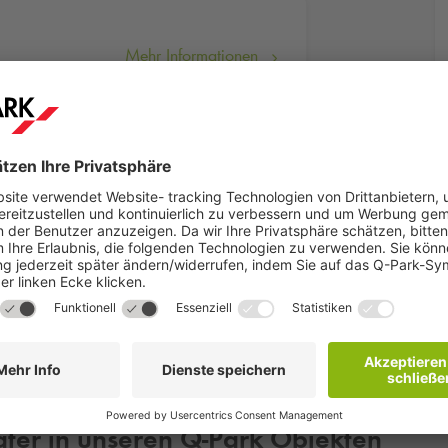
Mehr Informationen
eröffnet und ist das größte Theater der Region Ostwestfalen. Mit
tt. Unsere
Q-Park
Parkhäuser befinden sich in unmittelbarer Nä
ater in unseren
Q-Park
Objekten