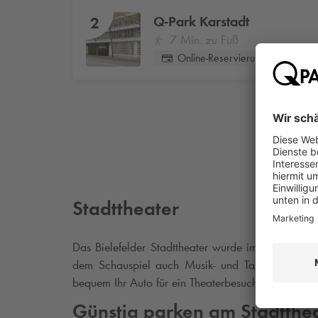
Q-Park
Karstadt
2
7 Min. zu Fuß
Online-Reservierung
Stadttheater
Das Bielefelder Stadttheater wurde im Jahr 1904 
dem Schauspiel auch Musik- und Tanztheater sta
bequem Ihr Auto für ein Theaterbesuch parken.
Günstig parken am Stadtthe