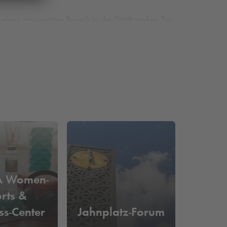
ür einen entspannten Besuch in der Stadt parken Sie
ewundern Sie auch weitere Angebote der Stadt ohne
en Sie unkompliziert und schnell von zu Hause
A Women-
rts &
ss-Center
Jahnplatz-Forum