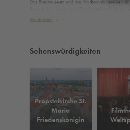
Das Stadtmuseum und das Stadtarchiv vereinen sic
Bereich der Heimat- und Geschichtsforschung opti
Sonderausstellungen zu sehen. Die immer gleich bl
Weiterlesen
heutige Zeit. Themen wie die Reformation, die groß
von der Entwicklung der Stadt.
Parken am Stadtmuseum von 
Sehenswürdigkeiten
Unser Parkhaus
Q-Park
BLECHEN Carré ist zu Fuß ca
parken. Nutzen Sie die Zeit in Cottbus und besuch
Cottbus und die Stadtmauer.
Propsteikirche St.
Maria
Filmth
Friedenskönigin
Weltsp