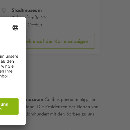
Stadtmuseum
Bahnhofstraße 22
03046 Cottbus
Parkobjekte auf der Karte anzeigen
 ist im
Stadtmuseum
Cottbus genau richtig. Hier
raunkohle entstand. Die Residenzen der Herren von
ereits im 6. Jahrhundert mit den Sorben zu uns