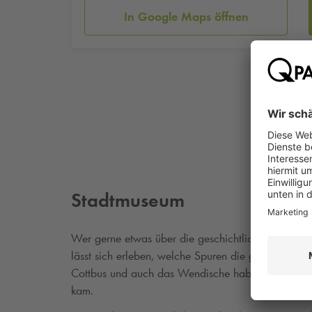
In Google Maps öffnen
Stadtmuseum
Wer gerne etwas über die geschichtliche Entwicklu
lässt sich erleben, welche Spuren die großen Brän
Cottbus und auch das Wendische haben ihren Platz
kam.