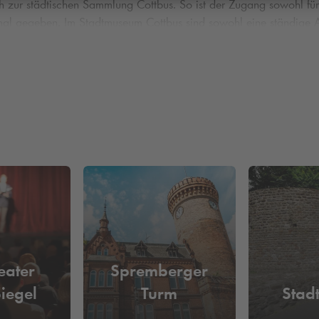
h zur städtischen Sammlung Cottbus. So ist der Zugang sowohl für
mal gegeben. Im Stadtmuseum Cottbus sind sowohl eine ständige 
eibende ständige Ausstellung befasst sich mit der Cottbuser Gesch
en Brände in der Stadt, die Zeit der Industrialisierung, die beide
Cottbus - im
Q-Park
BLECHEN Carré
. 8 Minuten (650 m) vom Stadtmuseum Cottbus entfernt und biete
en Sie auch weitere Angebote der Stadt, ohne umzuparken wie den
eater
Spremberger
iegel
Turm
Stad