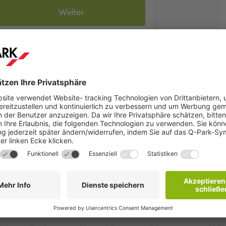
Weiter
ng der Stadt Cottbus und die umliegende Region erfahren möchte,
de in der Stadt hinterlassen haben und wie genau eigentlich die B
 im Stadtmuseum gefunden. Das Wendische ist eine Sprache, die b