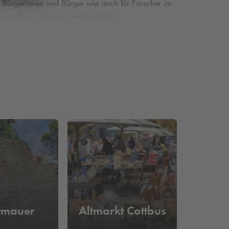
 Bürgerinnen und Bürger wie auch für Forscher im
Ausstellung wie auch wechselnde
ichte von vor etwa 550 Millionen Jahren bis in die
n Weltkriege und natürlich die Zeit der DDR zeugen
t Ihnen die Möglichkeit, ganztägig günstig zu
 Spremberger Turm, das Alte Elektrizitätswerk
tmauer
Altmarkt Cottbus