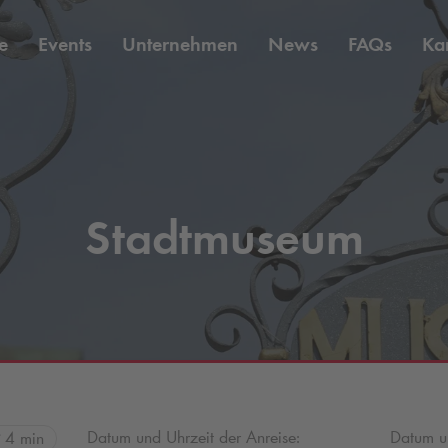
e
Events
Unternehmen
News
FAQs
Kar
Stadtmuseum
Datum und Uhrzeit der Anreise:
Datum un
4 min