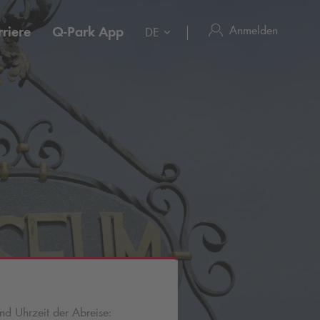
Anmelden
riere
Q-Park
App
DE
d Uhrzeit der Abreise: