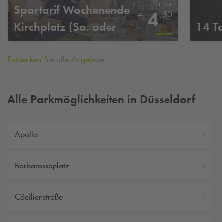
für nur
Spartarif Wochenende
4
,
50
€
Kirchplatz (Sa. oder
14 T
So.)
Entdecken Sie alle Angebote
Alle Parkmöglichkeiten in Düsseldorf
Apollo
Barbarossaplatz
Cäcilienstraße