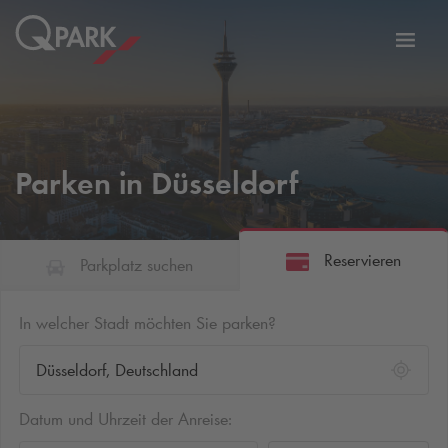
Zur
ation
Navig
eln
wechs
Parken in Düsseldorf
Reservieren
Parkplatz suchen
In welcher Stadt möchten Sie parken?
Datum und Uhrzeit der Anreise: