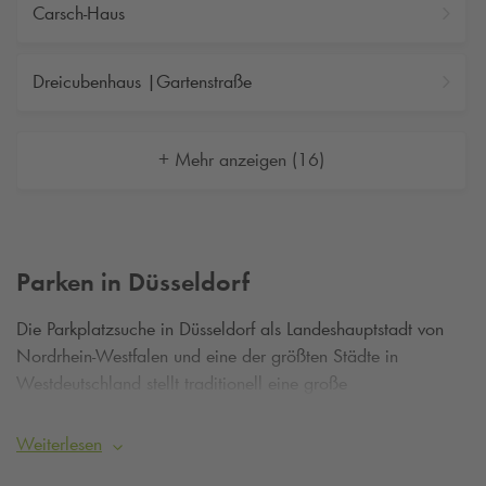
Carsch-Haus
Dreicubenhaus |Gartenstraße
+ Mehr anzeigen (16)
Parken in Düsseldorf
Die Parkplatzsuche in Düsseldorf als Landeshauptstadt von
Nordrhein-Westfalen und eine der größten Städte in
Westdeutschland stellt traditionell eine große
Herausforderung dar. Einen
Parkplatz in Düsseldorf
zu
finden und über kurze Wege zu Altstadt, Medienhafen oder
Weiterlesen
kulturellen Einrichtungen der Stadt zu gelangen, ist nicht nur