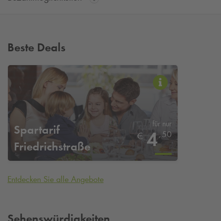
Beste Deals
für nur
Spartarif
4
,
50
€
Friedrichstraße
Entdecken Sie alle Angebote
Sehenswürdigkeiten