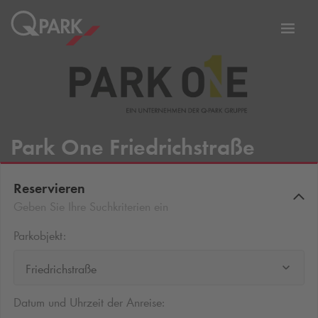
Zur
ation
Navig
eln
wechs
Park One Friedrichstraße
Reservieren
Geben Sie Ihre Suchkriterien ein
Parkobjekt:
Friedrichstraße
Datum und Uhrzeit der Anreise: