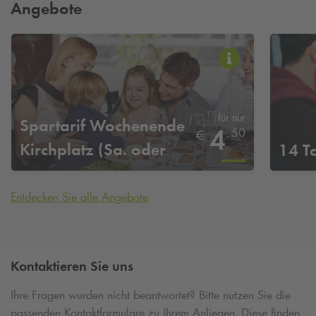
Angebote
für nur
Spartarif Wochenende
4
,
50
€
Kirchplatz (Sa. oder
14 T
So.)
Entdecken Sie alle Angebote
Kontaktieren Sie uns
Ihre Fragen wurden nicht beantwortet? Bitte nutzen Sie die
passenden Kontaktformulare zu Ihrem Anliegen. Diese finden