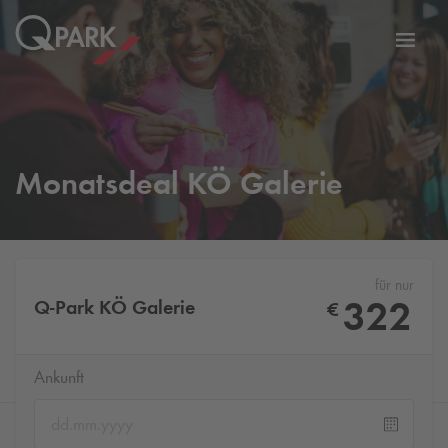
Zur
ation
Navig
eln
wechs
Monatsdeal KÖ Galerie
für nur
322
Q-Park
KÖ Galerie
€
Ankunft