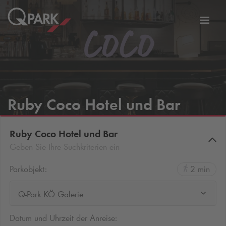
Zur
ation
Navig
eln
wechs
Ruby Coco Hotel und Bar
Ruby Coco Hotel und Bar
Geben Sie Ihre Suchkriterien ein
Parkobjekt:
2 min
Q-Park KÖ Galerie
Datum und Uhrzeit der Anreise: