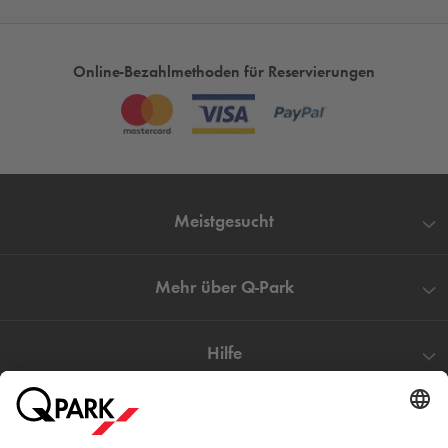
von 10 bis 20 Uhr, ebenfalls von 10 bis 20 Uhr (inklusive
gesetzlichen Feiertagen) an. Wenn Sie sich für das
Q-Park
Apollo Parkhaus entscheiden, bieten wir unseren Gästen ein
Online-Bezahlmethoden für Reservierungen
preiswertes Angebot für einen ganzen Tag Parken an.
Günstig Parken an den Schadow-Arkaden
– Sie wollen
nicht lange nach einem freien Parkplatz suchen? Jetzt hier
Ihren Stellplatz Buchen & Reservieren.
Meistgesucht
Mehr über
Q-Park
Hilfe
Direkt zum