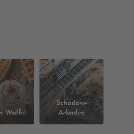
der Landeshauptstadt eine Tagesflat für Freitag
 in den
Q-Park
Tiefgargen düwell oder KÖ59
mehr lange nach einem Parkplatz suchen und Ihr
Schadow-
r Waffel
Arkaden