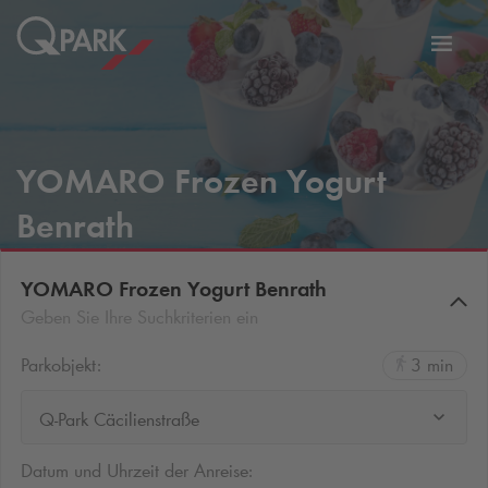
Zur
ation
Navig
eln
wechs
YOMARO Frozen Yogurt
Benrath
YOMARO Frozen Yogurt Benrath
Geben Sie Ihre Suchkriterien ein
Parkobjekt:
3 min
Q-Park Cäcilienstraße
Datum und Uhrzeit der Anreise: