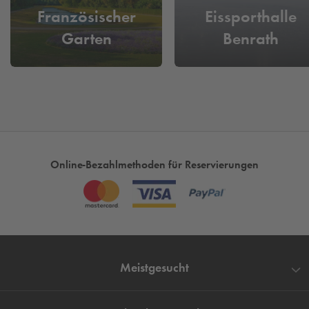
ideale Wahl für deinen Besuch bei YOMARO.
Französischer
Eissporthalle
Garten
Benrath
Online-Bezahlmethoden für Reservierungen
Meistgesucht