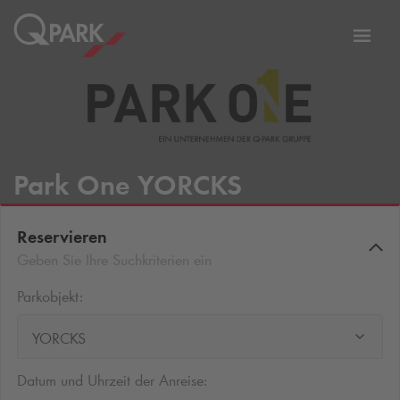
Zur
ation
Navig
eln
wechs
Park One YORCKS
Reservieren
Geben Sie Ihre Suchkriterien ein
Parkobjekt:
YORCKS
Datum und Uhrzeit der Anreise: