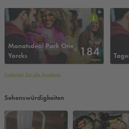
für nur
Monatsdeal Park One
184
€
Yorcks
Tage
Entdecken Sie alle Angebote
Sehenswürdigkeiten