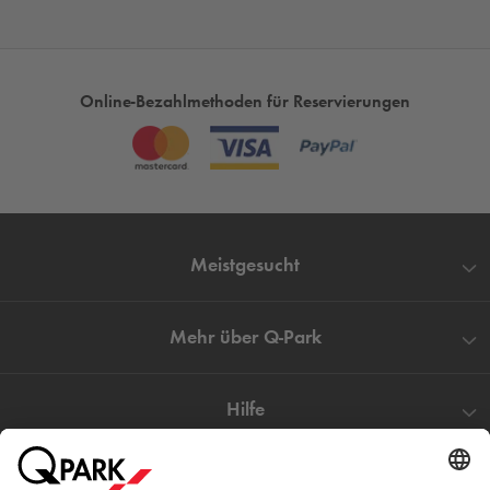
bieten Ihnen einen komfortablen und geschützten Stellplatz
für Ihr Fahrzeug. Für einen entspannten Besuch in der Stadt
parken Sie den ganzen Tag in einem unserer Parkobjekte und
sichern sie sich unseren Nachttarif bei einer nächtlichen
Online-Bezahlmethoden für Reservierungen
Besuch in Darmstadt. Nutzen Sie die Zeit in Darmstadt und
besuchen Sie auch weitere Angebote der Stadt ohne
umzuparken.
Parkhaus in Darmstadt
– Buchen und Reservieren Sie
heute schon Ihren Parkplatz für morgen, um sich eine lange
Meistgesucht
Parkplatzsuche zu ersparen.
Mehr über
Q-Park
Hilfe
Direkt zum