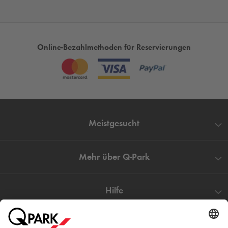
sichern sie sich unseren Nachttarif bei einer nächtlichen
Besuch in Darmstadt. Nutzen Sie die Zeit in Darmstadt und
besuchen Sie auch weitere Angebote der Stadt ohne
umzuparken.
Online-Bezahlmethoden für Reservierungen
Parken in der Innenstadt Darmstadt
– Nehmen Sie sich
Zeit für Wichtigeres, als lange Zeit nach einem Parkplatz zu
suchen. Buchen und reservieren Sie ganz bequem und schnell
bereits jetzt Ihren Stellplatz.
Meistgesucht
Mehr über
Q-Park
Hilfe
Direkt zum