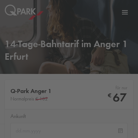
Zur
ation
Navig
eln
wechs
14-Tage-Bahntarif im Anger 1
Erfurt
für nur
Q-Park
Anger 1
67
€
Normalpreis
€ 182
Ankunft