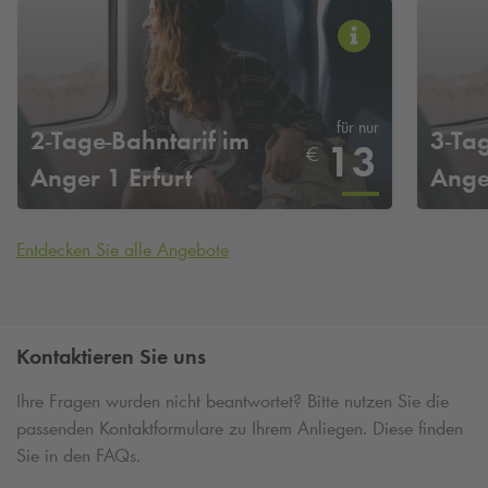
für nur
2-Tage-Bahntarif im
3-Tag
13
€
Anger 1 Erfurt
Anger
Entdecken Sie alle Angebote
Kontaktieren Sie uns
Ihre Fragen wurden nicht beantwortet? Bitte nutzen Sie die
passenden Kontaktformulare zu Ihrem Anliegen. Diese finden
Sie in den FAQs.