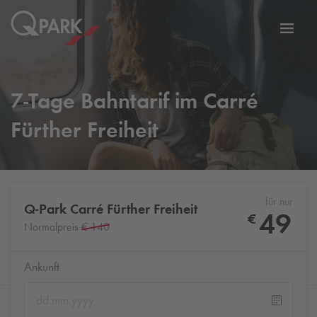
Zur
ation
Navig
eln
wechs
7-Tage Bahntarif im Carré
Fürther Freiheit
für nur
Q-Park
Carré Fürther Freiheit
49
€
Normalpreis
€ 140
Ankunft