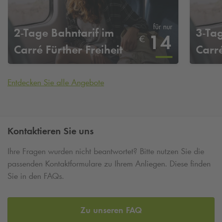
für nur
2-Tage Bahntarif im
3-Ta
14
€
Carré Fürther Freiheit
Carré
Entdecken Sie alle Angebote
Kontaktieren Sie uns
Ihre Fragen wurden nicht beantwortet? Bitte nutzen Sie die
passenden Kontaktformulare zu Ihrem Anliegen. Diese finden
Sie in den FAQs.
Zu unseren FAQ