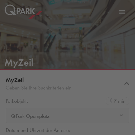
Zur
ation
Navig
eln
wechs
MyZeil
MyZeil
Geben Sie Ihre Suchkriterien ein
Parkobjekt:
7 min
Q-Park Opernplatz
Datum und Uhrzeit der Anreise: