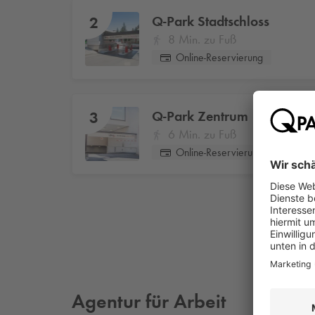
Q-Park
Stadtschloss
2
8 Min. zu Fuß
Online-Reservierung
Q-Park
Zentrum
3
6 Min. zu Fuß
Online-Reservierung
Agentur für Arbeit