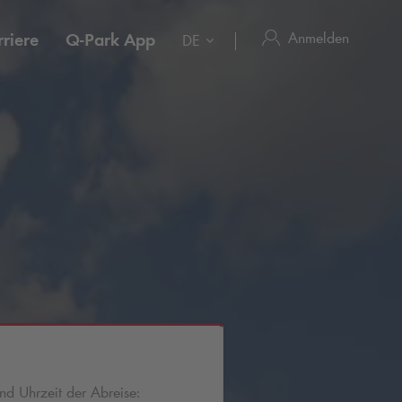
Anmelden
riere
Q-Park
App
DE
d Uhrzeit der Abreise: