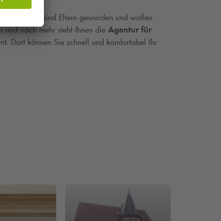
g machen. Sie sind Eltern geworden und wollen
en und noch mehr steht Ihnen die
Agentur für
nt. Dort können Sie schnell und komfortabel Ihr
efahren werden. Ihr Auto können Sie rund um die
zur Verfügung steht, Buchen und Reservieren Sie