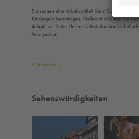
Sie suchen eine Arbeitsstelle? Sie möchten nach e
Kindergeld beantragen. Vielleicht möchten Sie her
Arbeit
zur Seite. Unsere
Q-Park
Parkhäuser befindet
Auto parken.
Parken in Fulda – bei
Q-Park
Weiterlesen
Die Parkhäuser Altstadt, Stadtschloss und Zentrum
Uhr und zentral in kurzer Laufweite von der Agentu
Sehenswürdigkeiten
Günstig Parken an der Agentur für Arbeit
– D
einfach und schnell Ihren Stellplatz für bequemes 