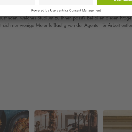
iner Pause wieder einsteigen? Oder Sie möchten sich selbstständi
ausfinden, welches Studium zu Ihnen passt? Bei allen diesen Frag
 sich nur wenige Meter fußläufig von der Agentur für Arbeit entfer
 in der Stadt Fulda liegen verkehrsgünstig und können bequem ang
r für Arbeit parken.
amit Sie sich sicher sein können, dass für Sie auch ein Parkplatz 
Parken im
Q-Park
Parkhaus in Fulda.