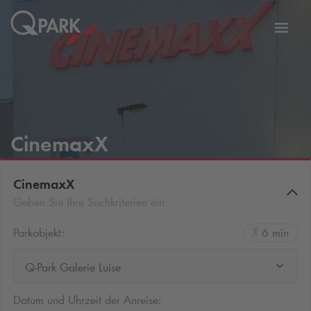
Zur
ation
Navig
eln
wechs
CinemaxX
CinemaxX
Geben Sie Ihre Suchkriterien ein
Parkobjekt:
6 min
Q-Park Galerie Luise
Datum und Uhrzeit der Anreise: