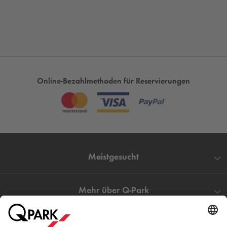
Kennzeichenerkennung
genießen Gäste einen stressfreien
Parkplatzservice, was den Aufenthalt im Hotel Goldene Rose
noch angenehmer macht. Die zentrale Lage sowie die
praktischen Parkmöglichkeiten machen dieses Hotel zu einer
hervorragenden Wahl für einen unbeschwerten Aufenthalt in
Heidelberg.
Online-Bezahlmethoden für Reservierungen
Meistgesucht
Mehr über
Q-Park
Hilfe