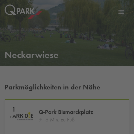
Zur
ation
Navig
eln
wechs
Neckarwiese
Parkmöglichkeiten in der Nähe
1
Q-Park
Bismarckplatz
6 Min. zu Fuß