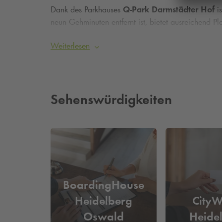
Dank des Parkhauses
Q-Park
Darmstädter Hof
i
neun Gehminuten entfernt ist, bietet ausreichend 
ausgezeichneten Parkmöglichkeiten machen den Au
Weiterlesen
stressfrei parken und mit der
Kennzeichenerken
Sehenswürdigkeiten
BoardingHouse
Heidelberg
CityW
Oswald
Heide