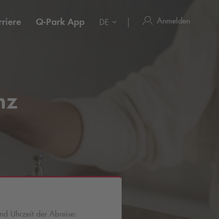
Anmelden
riere
Q-Park
App
DE
nz
d Uhrzeit der Abreise: