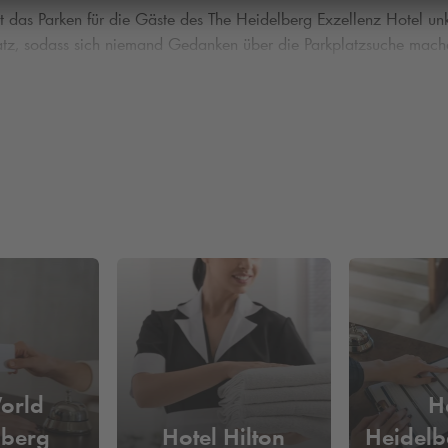
st das Parken für die Gäste des The Heidelberg Exzellenz Hotel u
Platz, sodass sich niemand Gedanken über die Parkplatzsuche mach
fenthalt im The Heidelberg Exzellenz Hotel noch angenehmer. Hi
nung
problemlos ein- und ausfahren.
orld
H
lberg
Hotel Hilton
Heidelb