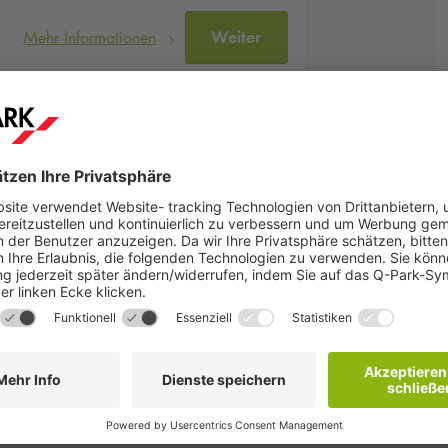
Mehr Informationen
Weiter
tel
rmantes 3-Sterne-Hotel in zentraler Lage, nur 5 Gehminuten von der
WLAN, ein reichhaltiges Frühstücksbuffet und eine gemütliche Loung
z Hotels | Im
Q-Park
Darmstädter Hof