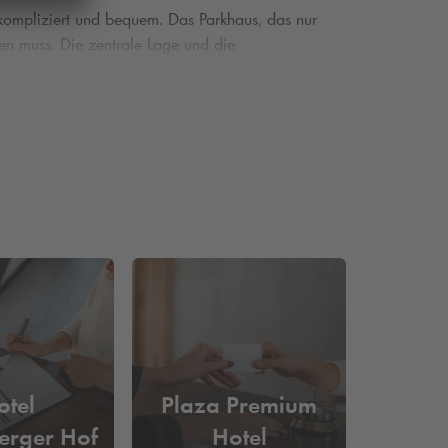
nkompliziert und bequem. Das Parkhaus, das nur
en muss. Die zentrale Lage und die
er können Sie dank der
Online-Reservierung
otel
Plaza Premium
erger Hof
Hotel