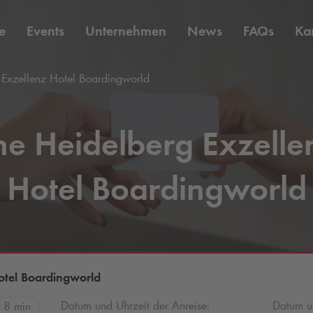
e
Events
Unternehmen
News
FAQs
Kar
Exzellenz Hotel Boardingworld
he Heidelberg Exzelle
Hotel Boardingworld
otel Boardingworld
Datum und Uhrzeit der Anreise:
Datum un
8 min