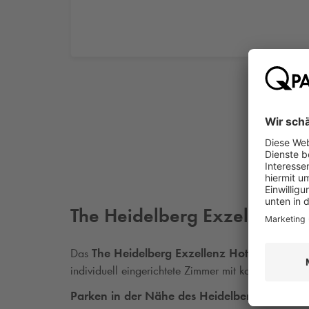
The Heidelberg Exzellenz Ho
Das
The Heidelberg Exzellenz Hotel
ist ein cha
individuell eingerichtete Zimmer mit kostenfreiem 
Parken in der Nähe des Heidelberg Exzellen