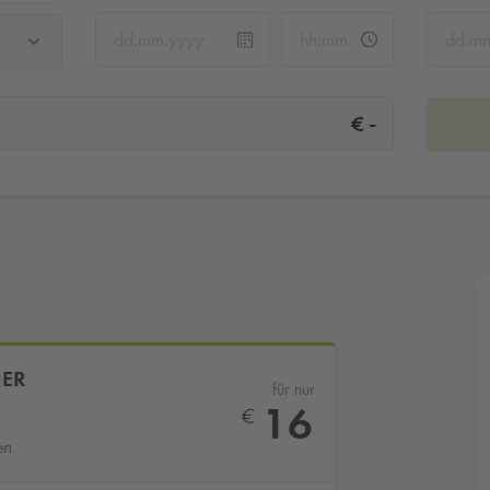
-
€
IER
für nur
16
€
en