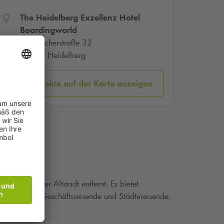
The Heidelberg Exzellenz Hotel
Boardingworld
Rohrbacherstraße 32
69115 Heidelberg
Parkobjekte auf der Karte anzeigen
 Heidelberger Altstadt entfernt. Es bietet
e. Ideal für Geschäftsreisende und Städtereisende.