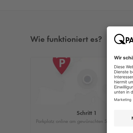
Wie funktioniert es?
Schritt 1
Parkplatz online am gewünschten Standort buc