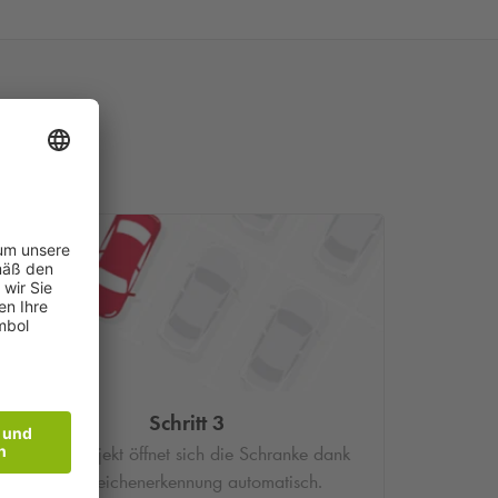
Schritt 3
Im Parkobjekt öffnet sich die Schranke dank
Kennzeichenerkennung automatisch.