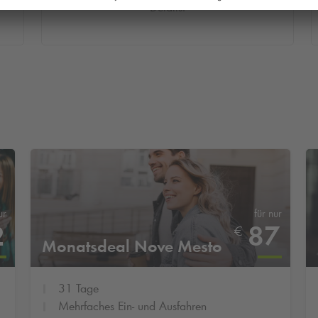
Details.
ur
für nur
2
87
€
Monatsdeal Nove Mesto
31 Tage
Mehrfaches Ein- und Ausfahren