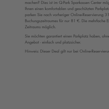
machen? Dies ist im
Q-Park
Sparkassen Center mögl
Ihnen einen komfortablen und geschützten Parkplat
parken Sie nach vorheriger Online-Reservierung 31
Buchungszeitraumes für nur 81 €. Die mehrfache Ein
Zeitraums möglich.
Sie möchten garantiert einen Parkplatz haben, oh
Angebot - einfach und platzsicher.
Hinweis: Dieser Deal gilt nur bei Online-Reservieru