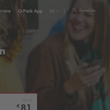
Anmelden
riere
Q-Park
App
DE
n
für nur
81
€