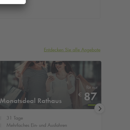
Entdecken Sie alle Angebote
für nur
87
€
Monatsdeal Rathaus
Monat
31 Tage
31 T
Mehrfaches Ein- und Ausfahren
Mehrf