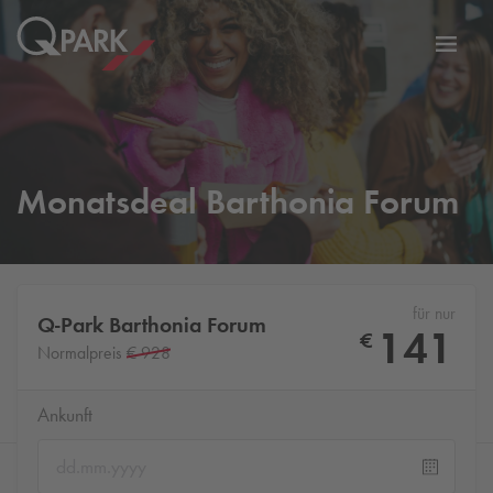
Zur
ation
Navig
eln
wechs
Monatsdeal Barthonia Forum
für nur
Q-Park
Barthonia Forum
141
€
Normalpreis
€ 928
Ankunft