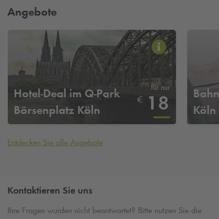
Angebote
für nur
Hotel-Deal im
Q-Park
Bahn
18
€
Börsenplatz Köln
Köln
Entdecken Sie alle Angebote
Kontaktieren Sie uns
Ihre Fragen wurden nicht beantwortet? Bitte nutzen Sie die