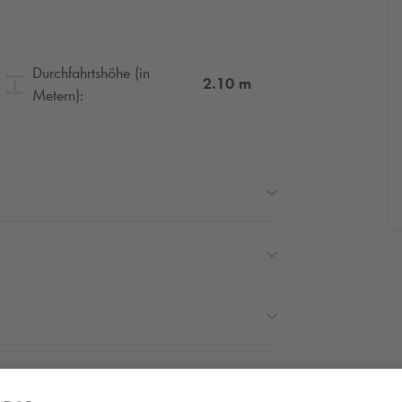
Durchfahrtshöhe (in
2.10
m
Metern):