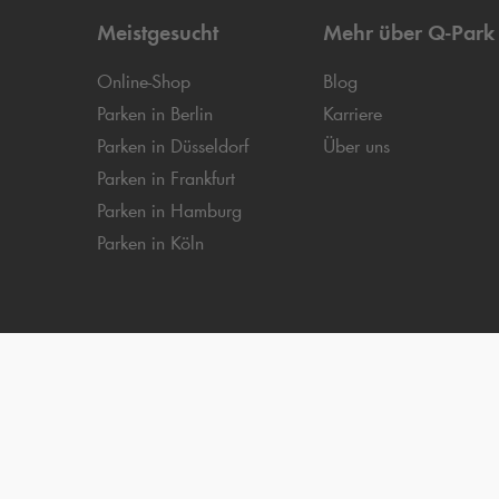
Meistgesucht
Mehr über
Q-Park
Online-Shop
Blog
Parken in Berlin
Karriere
Parken in Düsseldorf
Über uns
Parken in Frankfurt
Parken in Hamburg
Parken in Köln