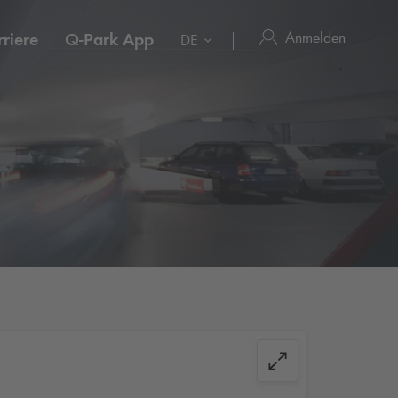
Anmelden
riere
Q-Park
App
DE