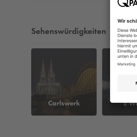
Sehenswürdigkeiten
Carlswerk
E-W