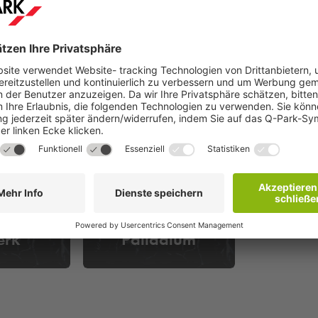
erk
Palladium