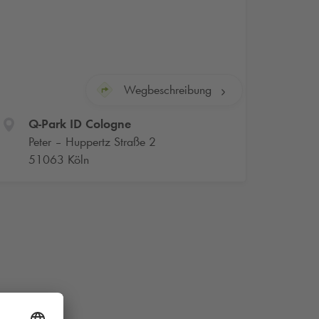
Wegbeschreibung
Q-Park
ID Cologne
Peter – Huppertz Straße 2
51063 Köln