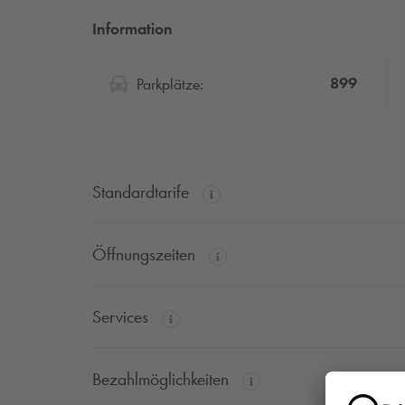
Information
899
Parkplätze:
Standardtarife
Öffnungszeiten
Services
Bezahlmöglichkeiten