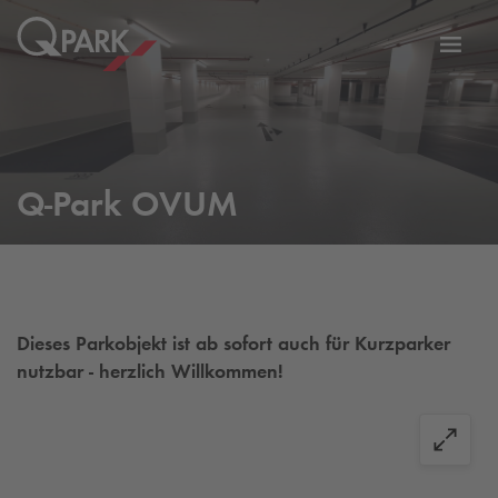
Zur
ation
Navig
eln
wechs
Q-Park
OVUM
Dieses Parkobjekt ist ab sofort auch für Kurzparker
nutzbar - herzlich Willkommen!