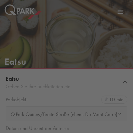
Zur
ation
Navig
eln
wechs
Eatsu
Eatsu
Geben Sie Ihre Suchkriterien ein
Parkobjekt:
10 min
Q-Park Quincy/Breite Straße (ehem. Du Mont Carré)
Datum und Uhrzeit der Anreise: