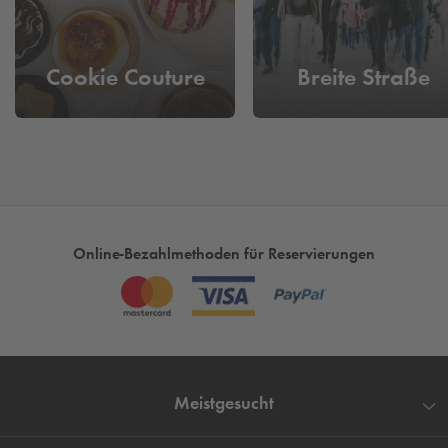
Deine Vorteile:
✅
Zentral parken
bei
Q-Park
✅
Nur ein kurzer Fußweg
zu Eatsu
Cookie Couture
Breite Straße
✅
Unbeschwert genießen
ohne Parkplatzstress
Hol dir deine Bowl oder Sushi-Rolle – wir kümmern uns um
deinen Parkplatz! 🍜🚗
Online-Bezahlmethoden für Reservierungen
Meistgesucht