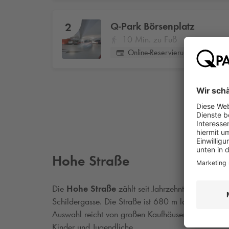
Q-Park
Börsenplatz
2
10 Min. zu Fuß
Online-Reservierung
Hohe Straße
Die
Hohe Straße
zählt seit Jahrzehnten zu den b
Schildergasse. Die Straße ist 680 m lang und als F
Auswahl reicht von großen Kaufhäusern über Geschä
Kinder und Jugendliche.