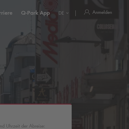
Anmelden
riere
Q-Park
App
DE
d Uhrzeit der Abreise: