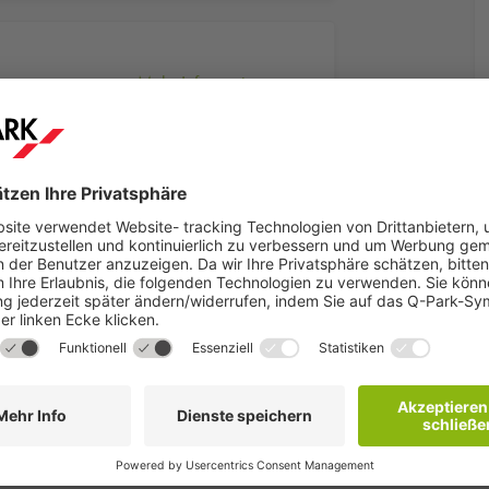
Mehr Informationen
eliebtesten Einkaufsstraßen Kölns. Sie beginnt in unmittelbarer N
ußgängerzone gestaltet. So können Sie die vielfältigen Einkaufsm
fte für Bekleidung, Schmuck und Elektronik bis hin zu Souvenirsh