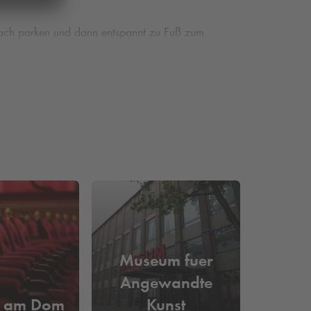
nfach parken und dann entspannt zu Fuß zum
ierungen haben unsere Kunden sogar die
tere Angebote der Stadt in Anspruch zu nehmen –
Zeit für die schönen Dinge im Leben nutzen.
Museum fuer
Angewandte
r am Dom
Kunst