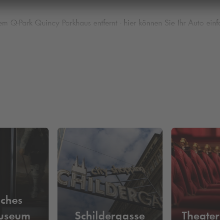
rem
Q-Park
Quincy Parkhaus entfernt - hier können Sie Ihr Auto ei
n Köln – im
Q-Park
Quincy Parkhaus
t in unseren
Q-Park
Parkobjekten in Köln. Bei einer Online-Reserv
ünstiger zu parken. Wir eröffnen Ihnen die Möglichkeit, auch wei
in Köln?
Jetzt hier Ihren Parkplatz Buchen & Reservieren und die 
sches
useum
Schildergasse
Theate