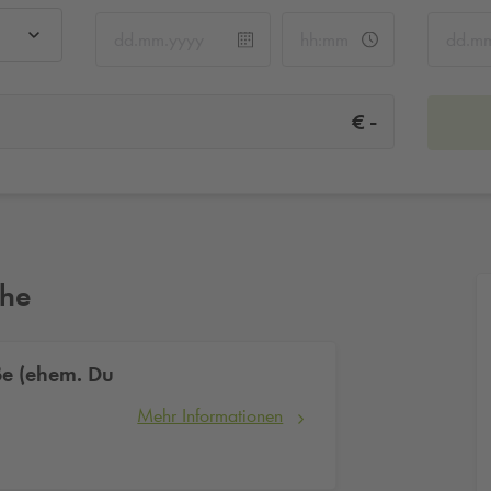
-
€
ähe
ße (ehem. Du
Mehr Informationen