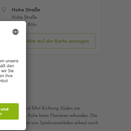
Hohe Straße
Hohe Straße
50667 Köln
Parkobjekte auf der Karte anzeigen
ähe zum Dom und führt Richtung Süden zur
öglichkeiten in Ruhe beim Flanieren erkunden. Die
ops. Eine Reihe von Spielwarenläden erfreut auch