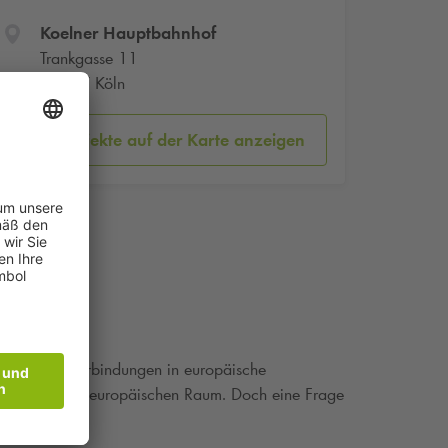
Koelner Hauptbahnhof
Trankgasse 11
50667 Köln
Parkobjekte auf der Karte anzeigen
t schnellen Verbindungen in europäische
tenpunkten im europäischen Raum. Doch eine Frage
?