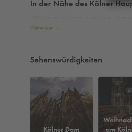
In der Nähe des Kölner Hau
Wir bieten unseren Gästen ein preiswertes Angebo
Möglichkeit attraktive Deals zu wählen um noch g
Weiterlesen
ohne Umparken zu müssen.
Das Bahnticket, der Hotelbesuch und etwaige Akti
Sie haben zudem die Möglichkeit sich Online attrak
Sehenswürdigkeiten
Weihnach
Kölner Dom
am Köln