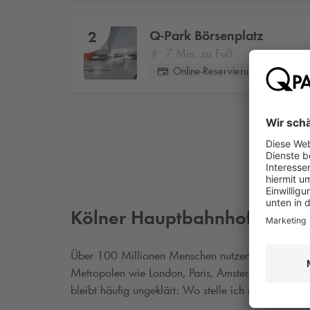
Q-Park
Börsenplatz
2
7 Min. zu Fuß
Online-Reservierung
Kölner Hauptbahnhof
Über 100 Millionen Menschen nutzen den
Kölne
Metropolen wie London, Paris, Amsterdam und Brü
bleibt häufig ungeklärt: Wo stelle ich mein Auto 