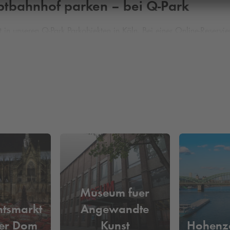
ptbahnhof parken – bei
Q-Park
t in unseren
Q-Park
Parkobjekten in Köln. Bei einer Online-Reserv
ünstiger zu parken. Wir eröffnen Ihnen die Möglichkeit, auch wei
vitäten – und der Parkplatz? Mit dem
Q-Park
Buchen & Reservieren 
tive Deals zu sichern.
Museum fuer
tsmarkt
Angewandte
er Dom
Kunst
Hohenzo