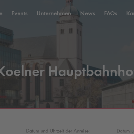
e
Events
Unternehmen
News
FAQs
Kar
Koelner Hauptbahnho
Datum und Uhrzeit der Anreise:
Datum un