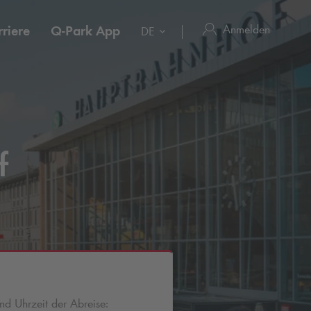
Anmelden
riere
Q-Park
App
DE
f
d Uhrzeit der Abreise: