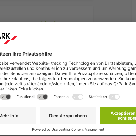
Mehr Informationen
r Hauptbahnhof
jährlich für Reisen aus dem In- und Ausland. Mi
ssel zählt der Hauptbahnhof zu den wichtigsten Eisenbahnen-Kno
für die nächste Reise ab, wenn ich den Kölner Hauptbahnhof nutze