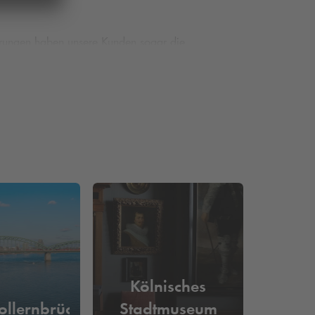
ierungen haben unsere Kunden sogar die
tere Angebote der Stadt in Anspruch zu nehmen –
lässt sich auch Ihre Parkmöglichkeit vorab sichern.
Kölnisches
llernbrücke
Stadtmuseum