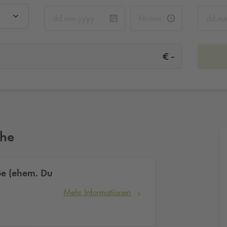
-
€
ähe
ße (ehem. Du
Mehr Informationen