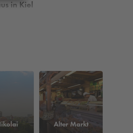
us in Kiel
seum, Gastronomie oder einfach an Spaziergang am
t in der Hafenstadt an der Ostseeküste.
nd komfortablen Verbleib Ihres Pkws organisieren.
Nikolai
Alter Markt