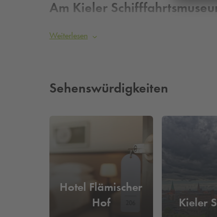
Am Kieler Schifffahrtsmuse
Das optimale Parkhaus im Kieler Zentrum – das
Q-
Weiterlesen
Wasser. Unser Parkhaus in direkter Hafennähe biet
Günstig parken in Kiel
– mit dem
Q-Park
Buchen 
Sehenswürdigkeiten
Hotel Flämischer
Hof
Kieler 