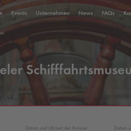
e
Events
Unternehmen
News
FAQs
Kar
um
eler Schifffahrtsmus
Datum und Uhrzeit der Anreise:
Datum un