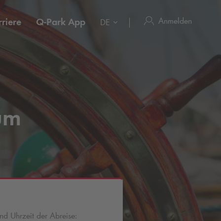
Anmelden
riere
Q-Park
App
DE
eum
d Uhrzeit der Abreise: