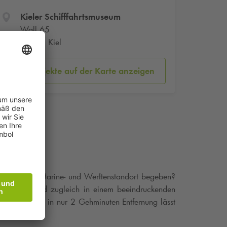
Kieler Schifffahrtsmuseum
Wall 65
24103 Kiel
Parkobjekte auf der Karte anzeigen
chichte des Marine- und Werftenstandort begeben?
e erleben und zugleich in einem beeindruckenden
-Park
Altstadt in nur 2 Gehminuten Entfernung lässt