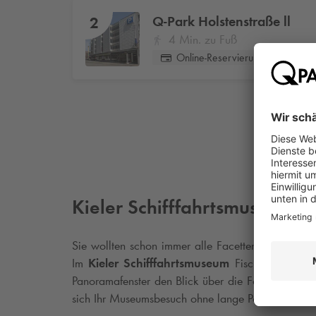
Q-Park
Holstenstraße ll
2
4 Min. zu Fuß
Online-Reservierung
Kieler Schifffahrtsmuseum
Sie wollten schon immer alle Facetten der Hafen
Im
Kieler Schifffahrtsmuseum
Fischhalle könne
Panoramafenster den Blick über die Förde schweif
sich Ihr Museumsbesuch ohne lange Parkplatzsuche