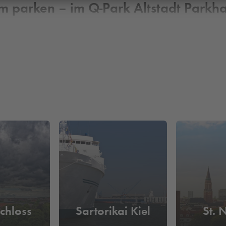
um parken – im
Q-Park
Altstadt Parkha
Park
Altstadt. Hier stehen Ihnen alle Türen offen: Shopping, Mu
et einen geeigneten Ausgangspunkt für Ihren aufregenden Aufenthal
& Reservieren können Sie bereits vor Ihrem Besuch den sicheren u
Schloss
Sartorikai Kiel
St. 