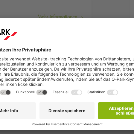
Mehr Informationen
stadt Kiel kennenlernen und sich dabei durch die spannende Ges
n Sie Schiffsmodelle, Marinen-Malerei und hinreißende Exponat
en lassen. Mit einer unmittelbaren Nähe zu unserem Parkobjekt
Q
 verbringen.