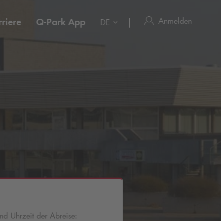
Anmelden
riere
Q-Park
App
DE
d Uhrzeit der Abreise: