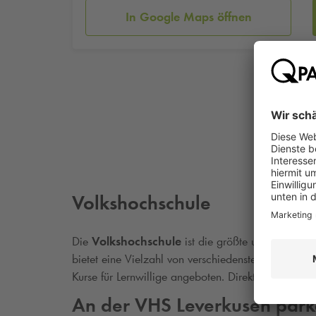
In Google Maps öffnen
Volkshochschule
Die
Volkshochschule
ist die größte und bedeuten
bietet eine Vielzahl von verschiedensten Weiterbild
Kurse für Lernwillige angeboten. Direkt unter dem
An der VHS Leverkusen par