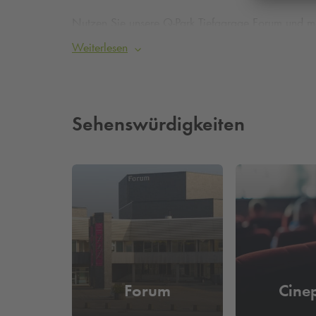
Nutzen Sie unsere
Q-Park
Tiefgarage Forum und ma
Für 11 Euro können Sie Ihr Fahrzeug sogar den ga
Weiterlesen
An der VHS Leverkusen parken – Buchen und Reservi
Sehenswürdigkeiten
Forum
Cine