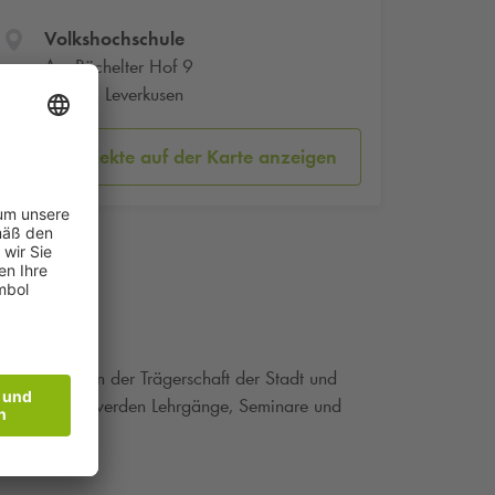
Volkshochschule
Am Büchelter Hof 9
51373 Leverkusen
Parkobjekte auf der Karte anzeigen
findet sich in der Trägerschaft der Stadt und
n jedem Bereich werden Lehrgänge, Seminare und