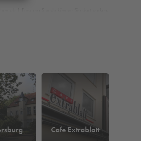
hon ab 1 Euro pro Stunde können Sie dort parken.
ange Parkplatzsuche zu ersparen.
orsburg
Cafe Extrablatt