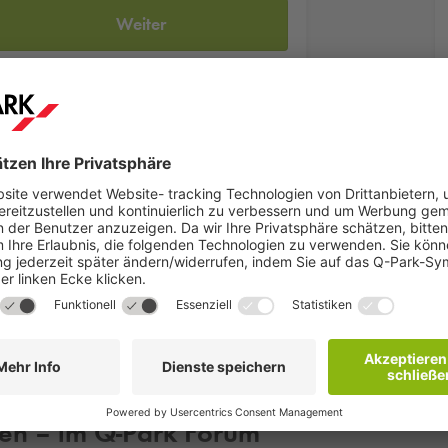
Weiter
dste Weiterbildungseinrichtung in der Stadt Leverkusen. Die VHS be
ungsmöglichkeiten. Egal, ob Politik, Kultur, Beruf, Kreativität - i
 Gebäude befindet sich unsere
Q-Park
Tiefgarage Forum.
ken – im
Q-Park
Forum