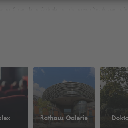
chen Sie sich keine Gedanken um die nervige Parkplatzsuche. Sc
nzen Tag im Objekt abstellen.
eren Sie heute schon Ihren Parkplatz für morgen, um sich eine l
plex
Rathaus Galerie
Dokt