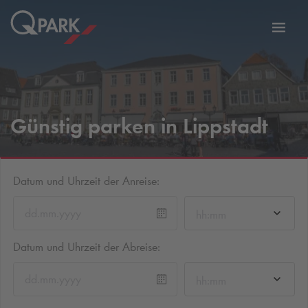
Zur
ation
Navig
eln
wechs
Günstig parken in Lippstadt
Datum und Uhrzeit der Anreise:
hh:mm
Datum und Uhrzeit der Abreise:
hh:mm