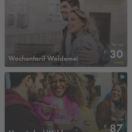
für nur
30
€
Wochentarif Woldemei
für nur
87
€