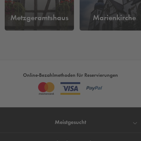
Lippstadt – im
Q-Park
Woldemei
Parkhaus
Metzgeramtshaus
Marienkirche
In Woldemei Parkhaus von
Q-Park
können Sie Ihr Auto
zentral in Lippstadt für wenig Geld parken. Damit Sie
entspannt Ihren Aufenthalt in Lippstadt genießen können,
bieten wir unseren Gästen parken für eine günstige
Tageshöchstgebühr an.
Parken am Museum
– Buchen und Reservieren Sie heute
schon Ihren Parkplatz für morgen, um sich eine lange
Online-Bezahlmethoden für Reservierungen
Parkplatzsuche zu ersparen.
Meistgesucht