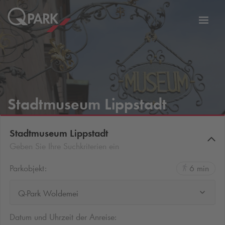
Zur
ation
Navig
eln
wechs
Stadtmuseum Lippstadt
Stadtmuseum Lippstadt
Geben Sie Ihre Suchkriterien ein
Parkobjekt:
6 min
Q-Park Woldemei
Datum und Uhrzeit der Anreise: