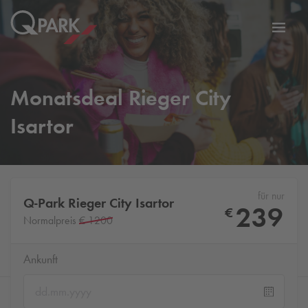
Zur
ation
Navig
eln
wechs
Monatsdeal Rieger City
Isartor
für nur
Q-Park
Rieger City Isartor
239
€
Normalpreis
€ 1200
Ankunft