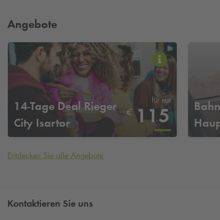
Angebote
für nur
14-Tage Deal Rieger
Bahnt
115
€
City Isartor
Haup
Entdecken Sie alle Angebote
Kontaktieren Sie uns