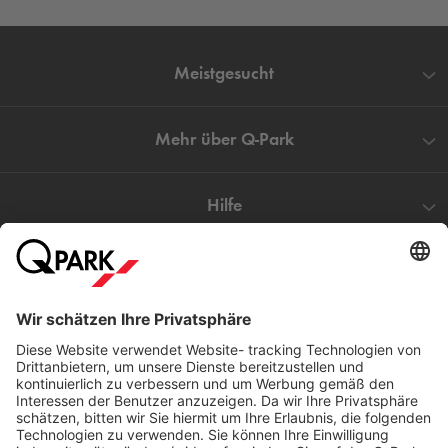
Meistgesucht
Mehr über
Q-Park
Hilfe
Direkt zum
Download